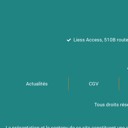
Liess Access, 510B rout
Actualités
CGV
Tous droits ré
La présentation et le contenu de ce site constituent une œ