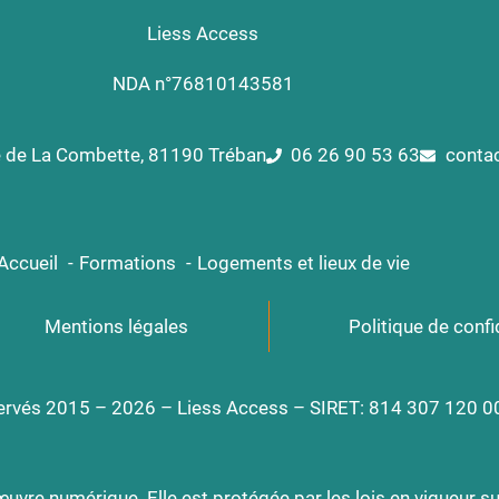
Liess Access
NDA n°76810143581
e de La Combette, 81190 Tréban
06 26 90 53 63
conta
Accueil
Formations
Logements et lieux de vie
Mentions légales
Politique de confi
servés 2015 – 2026 – Liess Access – SIRET: 814 307 120 
uvre numérique. Elle est protégée par les lois en vigueur sur