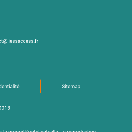
ct@liessaccess.fr
dentialité
Sitemap
00018
 la propriété intellectuelle. La reproduction